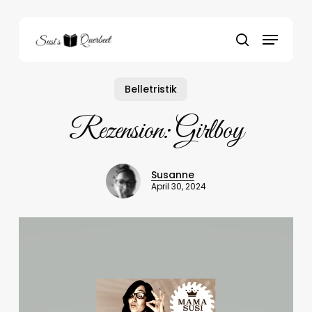
Skip
to
Menu
main
search
content
Belletristik
Rezension: Girlboy
Susanne
April 30, 2024