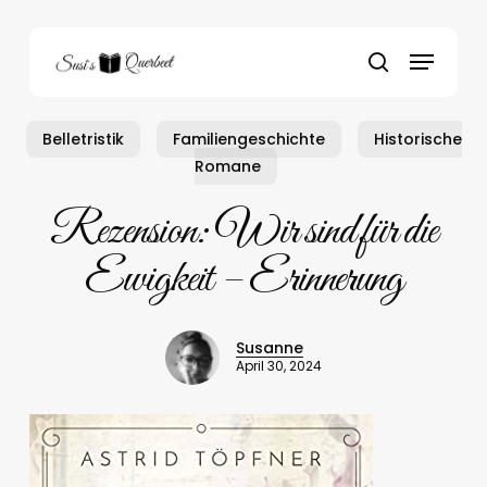
Skip
to
Menu
main
search
content
Belletristik
Familiengeschichte
Historische
Romane
Rezension: Wir sind für die
Ewigkeit – Erinnerung
Susanne
April 30, 2024