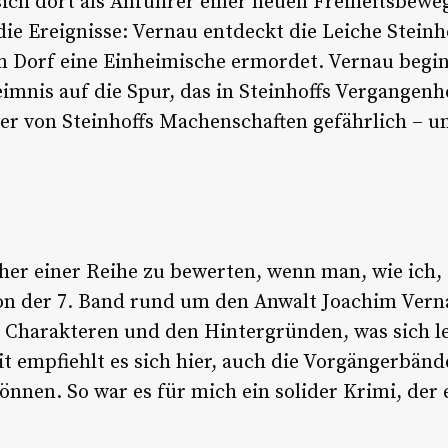
 sich dort als Anführer einer neuen Freiheitsbewe
ie Ereignisse: Vernau entdeckt die Leiche Steinh
m Dorf eine Einheimische ermordet. Vernau begi
nis auf die Spur, das in Steinhoffs Vergangenhe
ser von Steinhoffs Machenschaften gefährlich – u
her einer Reihe zu bewerten, wenn man, wie ich,
on der 7. Band rund um den Anwalt Joachim Verna
n Charakteren und den Hintergründen, was sich l
 empfiehlt es sich hier, auch die Vorgängerbän
önnen. So war es für mich ein solider Krimi, der 