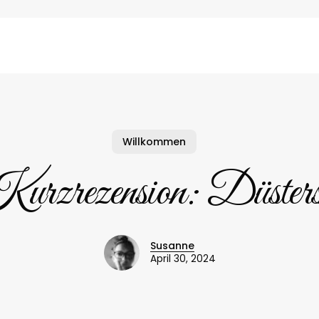
Willkommen
urzrezension: Düsters
Susanne
April 30, 2024