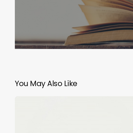
You May Also Like
Rezension:
Neuanfang
in
Maple