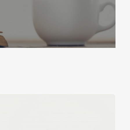
ezension:
as
eichen