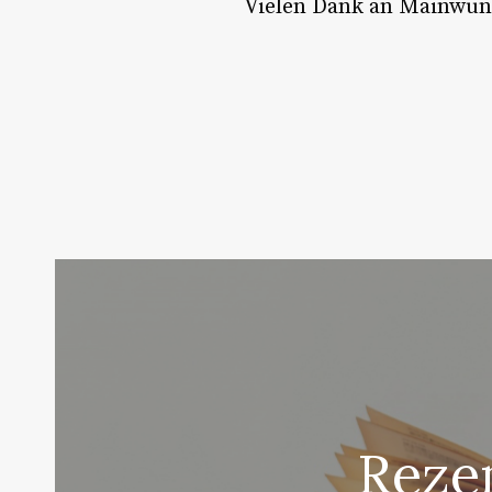
Vielen Dank an Mainwund
Reze