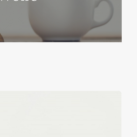
ezension:
lutige
ahlen