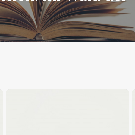
Neuerscheinung
R
B
Z