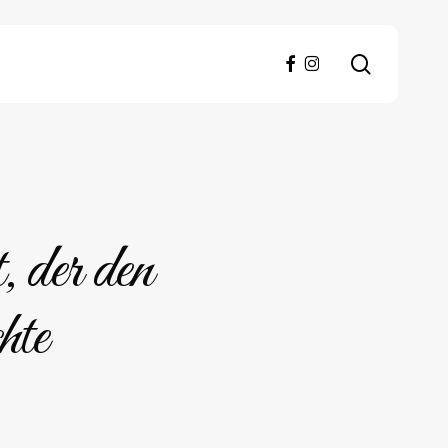
search
facebook
instagram
 der den
hte