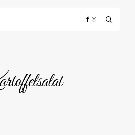
search
facebook
instagram
offelsalat