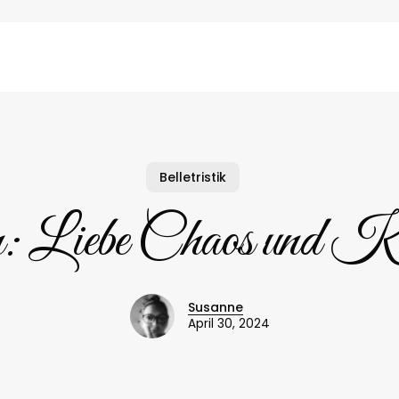
Belletristik
: Liebe Chaos und Kart
Susanne
April 30, 2024