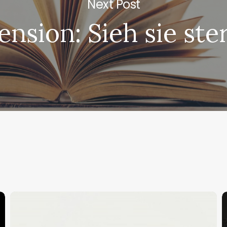
Next Post
ension: Sieh sie ste
Rezension:
D
Eiszeit
k