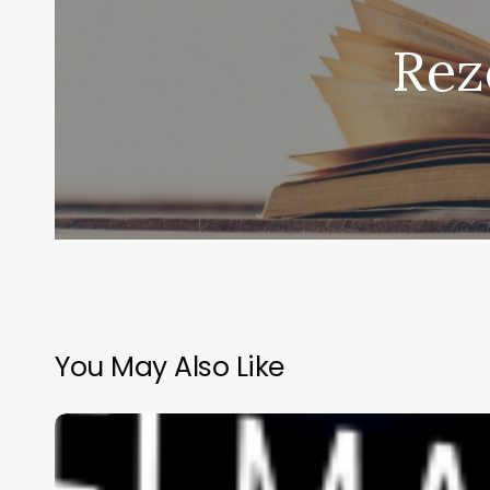
Rez
You May Also Like
Moorland
–