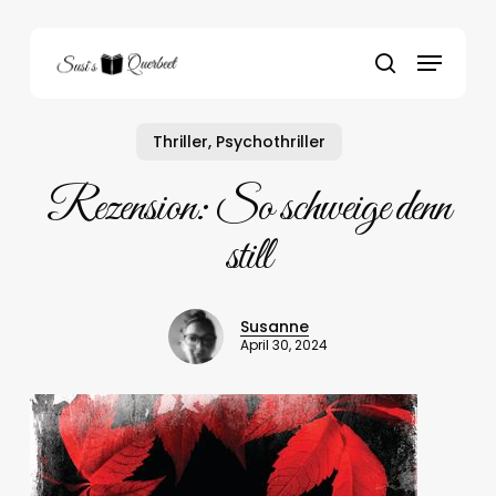
Skip
to
Menu
main
search
content
Thriller, Psychothriller
Rezension: So schweige denn
still
Susanne
April 30, 2024