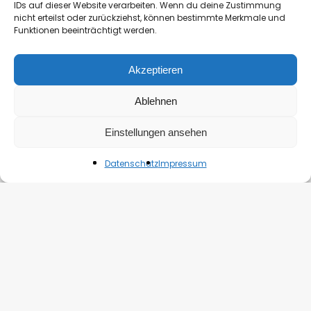
IDs auf dieser Website verarbeiten. Wenn du deine Zustimmung
Rezension:
nicht erteilst oder zurückziehst, können bestimmte Merkmale und
Funktionen beeinträchtigt werden.
Das
kleine
Chalet
Akzeptieren
in
der
Ablehnen
Schweiz
Einstellungen ansehen
Datenschutz
Impressum