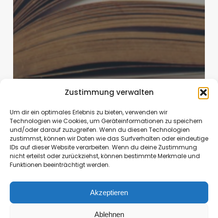
Zustimmung verwalten
Um dir ein optimales Erlebnis zu bieten, verwenden wir
Technologien wie Cookies, um Geräteinformationen zu speichern
und/oder darauf zuzugreifen. Wenn du diesen Technologien
Belletristik
zustimmst, können wir Daten wie das Surfverhalten oder eindeutige
Rezension: Sommerleuchten in
IDs auf dieser Website verarbeiten. Wenn du deine Zustimmung
nicht erteilst oder zurückziehst, können bestimmte Merkmale und
der Toskana
Funktionen beeinträchtigt werden.
Susanne
April 30, 2024
Akzeptieren
Rezension:
Ablehnen