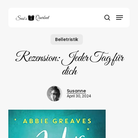
Skip
to
Menu
main
search
content
Belletristik
Rezension: Jeder Tag für
dich
Susanne
April 30, 2024