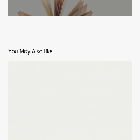
You May Also Like
Rezension:
Sommerleuchten
in
der
Toskana