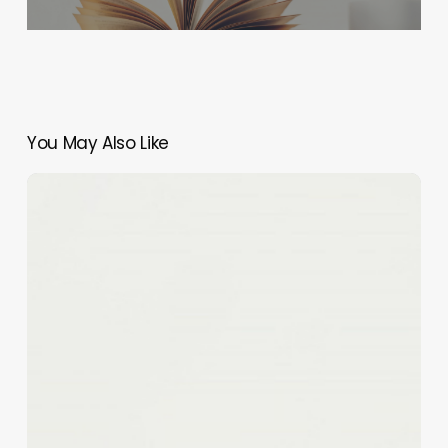
You May Also Like
Rezension:
Fräulein
Gold
-
Scheunenkinder