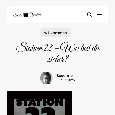
Skip
to
Menu
main
search
content
Willkommen
Station 22 – Wo bist du
sicher?
Susanne
Juni 7, 2026