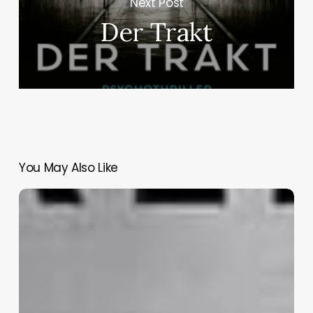
Next Post
Der Trakt
You May Also Like
Der
Spieluhrenmann