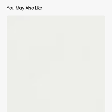
You May Also Like
Rezension:
Die
Moortochter
(
Hörbuch
)