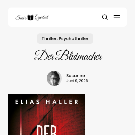
Skip
to
Menu
main
search
content
Thriller, Psychothriller
Der Blutmacher
Susanne
Juni 9, 2026