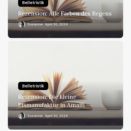
Belletristik
Rezension: Alle Farben des Regens
Susanne
April 30, 2024
Rezension:
Die
kleine
Eismanufaktur
in
Amalfi
Belletristik
Rezension: Die kleine
Eismanufaktur in Amalfi
Susanne
April 30, 2024