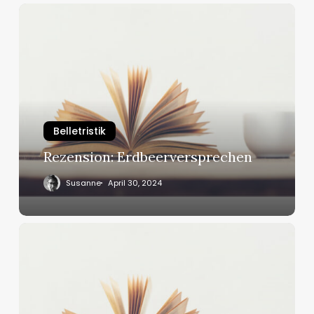
Rezension:
Erdbeerversprechen
Belletristik
Rezension: Erdbeerversprechen
Susanne
April 30, 2024
Rezension:
Verliebt
im
Schneegestöber