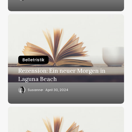
Rezension:
Ein
neuer
Morgen
in
Laguna
Belletristik
Beach
Rezension: Ein neuer Morgen in
Laguna Beach
Susanne
April 30, 2024
Rezension:
Das
Gewicht
von