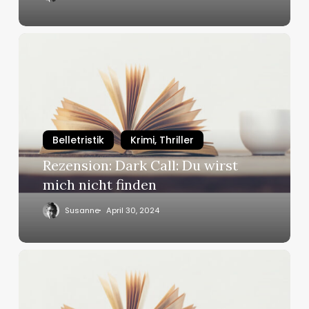
Rezension:
Dark
Call:
Du
wirst
mich
Belletristik
Krimi, Thriller
nicht
finden
Rezension: Dark Call: Du wirst
mich nicht finden
Susanne
April 30, 2024
Rezension:
Der
Bibelkiller