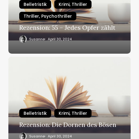
zählt
Belletristik
Krimi, Thriller
Thriller, Psychothriller
Rezension: 55 – Jedes Opfer zählt
Susanne
April 30, 2024
Rezension:
Die
Dornen
des
Bösen
Belletristik
Krimi, Thriller
Rezension: Die Dornen des Bösen
Susanne
April 30, 2024