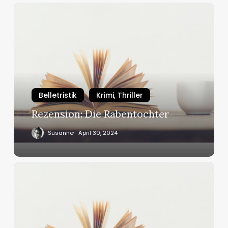
Rezension:
Die
Rabentochter
Belletristik
Krimi, Thriller
Rezension: Die Rabentochter
Susanne
April 30, 2024
Rezension:
55
–
Jedes
Opfer