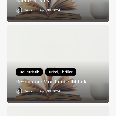
Rache ist süß
Susanne
April 30, 2024
Rezension:
Mord
mit
Elbblick
Belletristik
Krimi, Thriller
Rezension: Mord mit Elbblick
Susanne
April 30, 2024
Rezension:
Todeswall