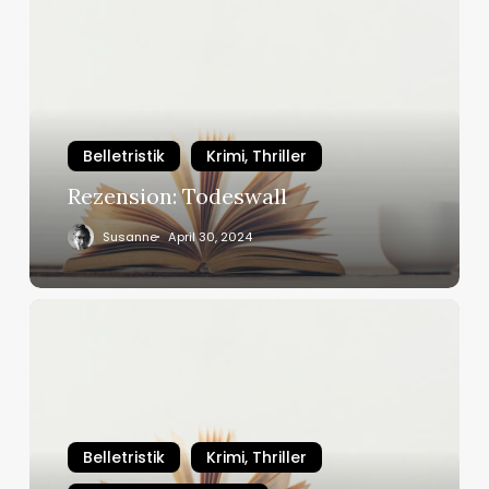
Belletristik
Krimi, Thriller
Rezension: Todeswall
Susanne
April 30, 2024
Rezension:
Very
Important
Cargo
Belletristik
Krimi, Thriller